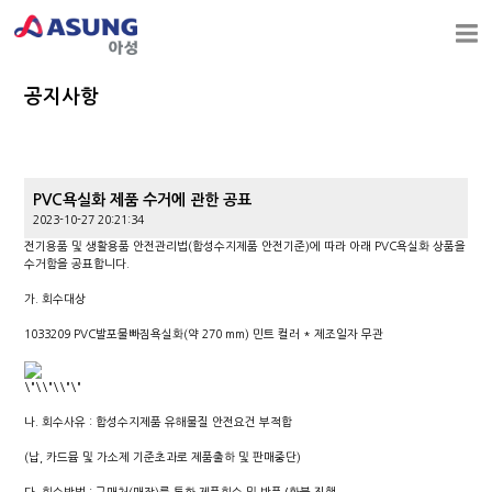
공지사항
PVC욕실화 제품 수거에 관한 공표
2023-10-27 20:21:34
전기용품 및 생활용품 안전관리법
(
합성수지제품 안전기준
)
에 따라 아래
PVC
욕실화 상품을
수거함을 공표합니다
.
가
.
회수대상
1033209 PVC
발포물빠짐욕실화
(
약
270 mm)
민트 컬러
*
제조일자 무관
나
.
회수사유
:
합성수지제품 유해물질 안전요건 부적합
(
납
,
카드뮴 및 가소제 기준초과로 제품출하 및 판매중단
)