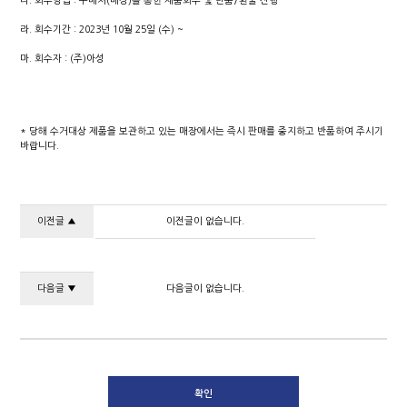
다
.
회수방법
:
구매처
(
매장
)
를 통한 제품회수 및 반품
/
환불 진행
라
.
회수기간
: 2023
년
10
월
25
일
(
수
) ~
마
.
회수자
: (
주
)
아성
*
당해 수거대상 제품을 보관하고 있는 매장에서는 즉시 판매를 중지하고 반품하여 주시기
바랍니다
.
이전글 ▲
이전글이 없습니다.
다음글 ▼
다음글이 없습니다.
확인